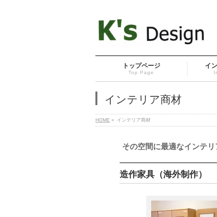
トップページ
イ
Top Page
I
インテリア商材
HOME
»
インテリア商材
その空間に最適なインテリア
造作家具（海外制作）